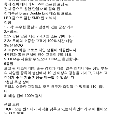
DIP 포고 핀
높은 전류율 포고 핀
직각 포고 핀
암컷 포고 핀
다른 종류의 포고 핀
비즈니스 연락처: 유미:
휴대전화 & 위채트: 178 2073 0100
QQ: 3507 276 772
스카이프
178 2073 0100
QHpogopinconnectors@hotmail.com
이메일:
제품 특성
소재
금속 (C3604)
색상
금
크기
고객 요구에 따라
종류
SMT