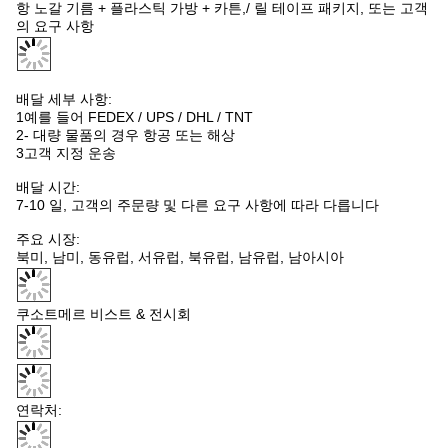
니다.
원본 샘플은 다시 만들 수 있습니다.
1- 플래팅
1.1) 플랑저: 금속 C3604,1~50 마이크로 인치 Au 이상 50~120 마
이크로 인치 Ni
1.2) 배럴: 금속 C3604,1~50 마이크로 인치 Au 50~120 마이크로
인치 Ni;
1.3) 스프링: SUS304, 1~3 마이크로 인치 Au;
2가등전압 (연결당): 12V
3가등급 전류: 1.0A~10.0A
4단열 저항: 최소 50MΩ
5다이렉트릭 저항 전압: 60HZ에서 100VRMS
6접촉 저항: 시험 전에 최대 30mΩ, 그리고 Pogo 핀 작업 도중 시험
후 최대 50mΩ
7권장 작업 스트로크와 힘:
7.1) 스프링 힘 30gf ~ 300gf
8기계적 수명:
8.1) 기계적 수명: 1만 회
9작업 온도 범위:-30~85
°C
;
10소금 스프레이: 24시간
11여성 포고 핀 커넥터, 남성 포고 핀 커넥터,
12. 0.01mm 정밀도 높은 클래스의 무료 샘플
13높은 재활용, 큰 전류, 낮은 MOQ, 낮은 저항
14표준 및 비 표준 포고 핀 커넥터