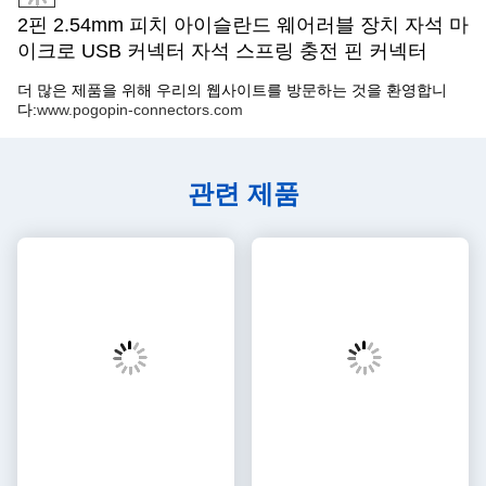
15. OEM / ODM, 사용자 정의 디자인 할 수 있습니다
16한 줄, 두 줄, 세 줄
17표면 마운트 용접, 이중 머리, 평면 머리
18물도 막아
생산 작업실 및 시험 장비
제품 구조와 생산 흐름
적용:
에어로스페이스 골드플레이팅 스크루 타입 핀 포고 커넥터
LCD Au Plating Double Ends Pogo-Pin 도킹 커넥터
충전기 은 스프링 90도 굽기 핀
스마트 워치 스테인리스 스틸 이중 헤드 콘택트 핀
전자 제품 스테인리스 스틸 90도 굽기 스프링 프로브
휴대 전화 배터리 Ni SMD 스프링 로딩 핀
전자 금으로 칠한 단일 머리 접촉 핀
전기통신 Brass Double End 테스트 프로브
LED 금으로 칠한 SMD 핀 커넥터
장점
1가격: 우수한 품질의 경쟁력 있는 공장 가격.
2서비스: