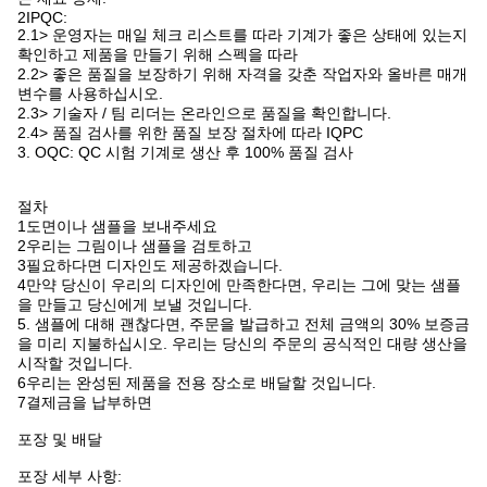
금속
금으로 칠한 10U
주기 수명
101,000번
접촉 저항
50m 오프 맥스
소금 안개
24시간
등급 전류
1A ~ 10A / 12V (자격화 할 수 있습니다)
및 전압
신청서
PCB, 전력, 충전 장비
인증서
ISO9001/ROHS/REACH/MSDS/SGS
포장
1000pcs/PE 가방 (또는 고객의 요구 사항에 따라)
지불 기간
T/T
지불 방법
T/T,PayPal,
화물 운송
항공, 해상, 익스프레스
샘플 선행
재고 단순 2-3일/자격화 단순 3-5일
시간
생산 선행
7~10일
시간
위해 만들어
미국,유럽,아시아,남아프리카
졌어
거래 기간
EXW, FOB, CIF
합리적인 가격으로 고품질
OEM 서비스, 어떤 특별한 크기, 색상, 디자인은 허용됩
서비스