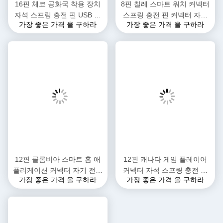
2.1> 짧은 납품 시간 7~10 일 또는 양에 따라
2.2> 우리의 소중한 고객에 100% 시간 배달
3낮은 MOQ
3.1> pcs 빠른 프로토 타입 샘플이 제공됩니다
4첸젠과 홍콩 근처에 있어 교통이 편리해요
5. OEM는 사용할 수 있으며 ODM도 환영합니다
6품질:
포고 핀 제조에 대한 좋은 경험과 기술, 일부 엔지니어는 정밀 부품
의 다양한 종류의 생산에서 10 년 이상의 경험을 가지고,그래서 고
객에게 좋은 기술 지원을 제공할 수 있습니다
7첨단 측정 장비
우리의 소중한 고객들의 모든 요구가 측정될 수 있도록 해야 합니
다.
8- 배송 전에 100% 검사
품질 보장
1IQC: 모든 원자재가 자격을 갖추고 있는지 확인하기 위해 들어오
는 재료 통제.
2IPQC:
2.1> 운영자는 매일 체크 리스트를 따라 기계가 좋은 상태에 있는지
확인하고 제품을 만들기 위해 스펙을 따라
2.2> 좋은 품질을 보장하기 위해 자격을 갖춘 작업자와 올바른 매개
변수를 사용하십시오.
2.3> 기술자 / 팀 리더는 온라인으로 품질을 확인합니다.
2.4> 품질 검사를 위한 품질 보장 절차에 따라 IQPC