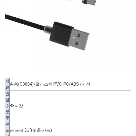
재
황동(C3604)/플라스틱 PVC, PC/ABS /자석
료
핀
염
수
48시간
분
무
핀
도
금 도금 3U"(맞춤 가능)