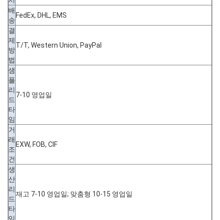
서
배
FedEx, DHL, EMS
송
결
제
T/T, Western Union, PayPal
방
법
샘
플
리
7-10 영업일
드
타
임
거
래
EXW, FOB, CIF
조
건
생
산
리
재고 7-10 영업일; 맞춤형 10-15 영업일
드
타
임