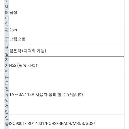
커
넥
터
남성
타
입
핀
2pin
크
그림으로
기
색
검은색 (자격화 가능)
상
자
기
N52 (필요 사항)
력
등
급
전
류
1A ~ 3A / 12V, 사용자 정의 할 수 있습니다.
및
전
압
인
증
ISO9001/ISO14001/ROHS/REACH/MSDS/SGS/