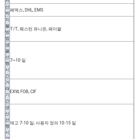
서
선
페덱스, DHL, EMS
박
지
불
T/T, 웨스턴 유니온, 페이팔
방
법
샘
플
선
7~10 일
행
시
간
거
래
EXW, FOB, CIF
기
간
생
산
선
재고 7-10 일; 사용자 정의 10-15 일
행
시
간