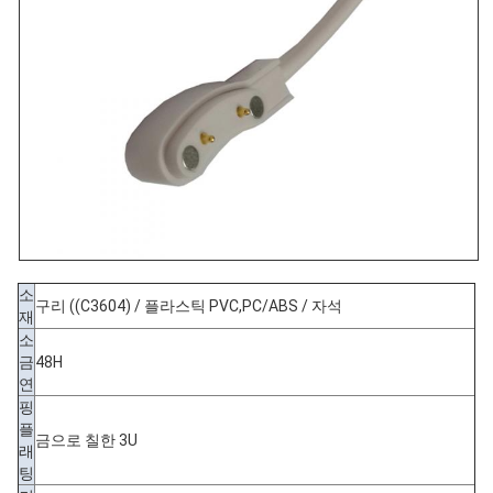
소
구리 ((C3604) / 플라스틱 PVC,PC/ABS / 자석
재
소
금
48H
연
핑
플
금으로 칠한 3U
래
팅