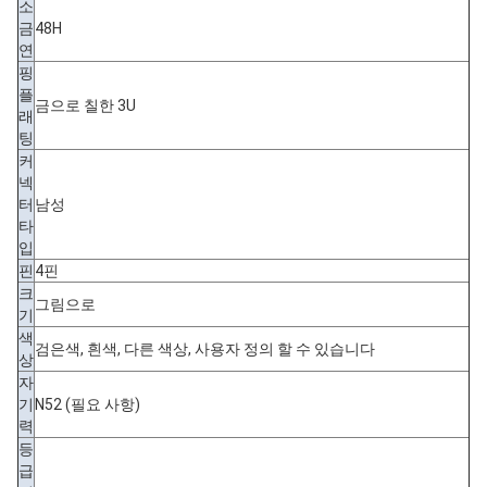
소
금
48H
연
핑
플
금으로 칠한 3U
래
팅
커
넥
터
남성
타
입
핀
4핀
크
그림으로
기
색
검은색, 흰색, 다른 색상, 사용자 정의 할 수 있습니다
상
자
기
N52 (필요 사항)
력
등
급