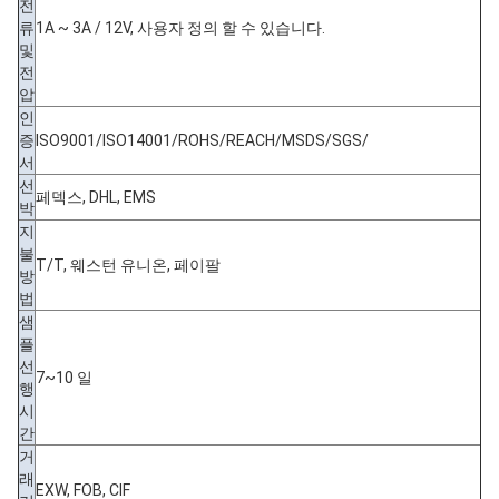
전
류
1A ~ 3A / 12V, 사용자 정의 할 수 있습니다.
및
전
압
인
증
ISO9001/ISO14001/ROHS/REACH/MSDS/SGS/
서
선
페덱스, DHL, EMS
박
지
불
T/T, 웨스턴 유니온, 페이팔
방
법
샘
플
선
7~10 일
행
시
간
거
래
EXW, FOB, CIF