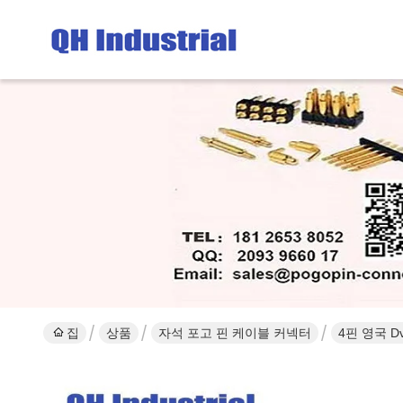
집
상품
자석 포고 핀 케이블 커넥터
4핀 영국 