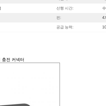
금
선행 시간:
수
핀:
4
공급 능력:
1
기 충전 커넥터