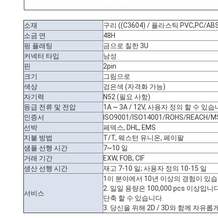
소재
구리 ((C3604) / 플라스틱 PVC,PC/AB
소금 연
48H
핑 플래팅
금으로 칠한 3U
커넥터 타입
남성
핀
2pin
크기
그림으로
색상
검은색 (자격화 가능)
자기력
N52 (필요 사항)
등급 전류 및 전압
1A ~ 3A / 12V, 사용자 정의 할 수 있습
인증서
ISO9001/ISO14001/ROHS/REACH/M
선박
페덱스, DHL, EMS
지불 방법
T/T, 웨스턴 유니온, 페이팔
샘플 선행 시간
7~10 일
거래 기간
EXW, FOB, CIF
생산 선행 시간
재고 7-10 일; 사용자 정의 10-15 일
1이 분야에서 10년 이상의 경험이 있습
2. 일일 용량은 100,000 pcs 이상
서비스
단축 할 수 있습니다.
3. 당신을 위해 2D / 3D와 함께 자