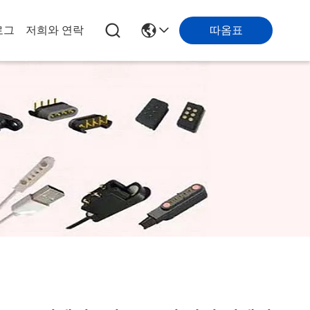
따옴표
로그
저희와 연락