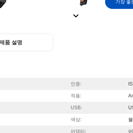
가장 좋
제품 설명
인증:
I
적용:
A
USB:
U
색상:
블
어댑터:
어