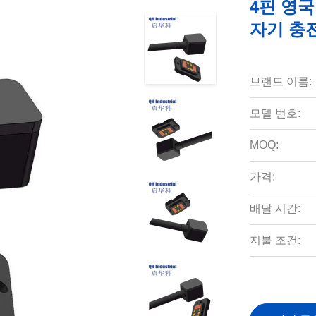
4핀 영국
자기 충
브랜드 이름:
모델 번호:
MOQ:
가격:
배달 시간:
지불 조건: