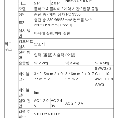
NEMA 1 4 5 0 P
러그
5 P
2 0 P
모델
플러그 & 플라이 / 예약 시간 / 현행 규정
장막
충전 총 ∙ 제어 상자 PC 9330
충전 총 230*98*58mm/ 컨트롤 박스
크기
220*80*70mm[ H*W*D]
설치 방
바닥에 꽂힌/벽에 꽂힌
법
컴포넌트
외모
맙소사
설치
구조
전력 방
입력 (올림) & 출력 (오림)
향
순중량
약 2.2kg
약 3.4kg
약 4.5kg
8 AWGx 2
케이블
3 * 2. 5m m 2 + 0.
3 * 6m m 2 + 0. 7
C + 1 10
크기
7 5m m 2
5m m 2
AWG + 1 8
A WG
케이블
5m
길이
입력 전
AC 1 2 0
AC 2 4
AC 2 4 0 V
압
V
0V
입력 주
5 0 H z/ 6 0 H z
파수