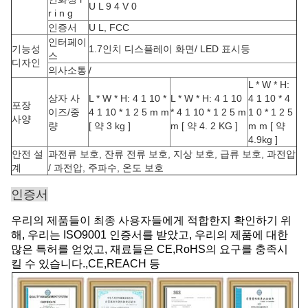
U L 9 4 V 0
r i n g
인증서
U L, FCC
인터페이
기능성
1.7인치 디스플레이 화면/ LED 표시등
스
디자인
의사소통
/
L * W * H:
상자 사
L * W * H: 4 1 10 *
L * W * H: 4 1 10
4 1 10 * 4
포장
이즈/중
4 1 10 * 1 2 5 m m
* 4 1 10 * 1 2 5 m
1 0 * 1 2 5
사양
량
[ 약 3 kg ]
m [ 약 4. 2 KG ]
m m [ 약
4.9kg ]
안전 설
과전류 보호, 잔류 전류 보호, 지상 보호, 급류 보호, 과전압
계
/ 과전압, 주파수, 온도 보호
인증서
우리의 제품들이 최종 사용자들에게 적합한지 확인하기 위
해, 우리는 ISO9001 인증서를 받았고, 우리의 제품에 대한
많은 특허를 얻었고, 재료들은 CE,RoHS의 요구를 충족시
킬 수 있습니다.,CE,REACH 등