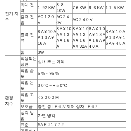
최대 전
3. 8
1. 92 KW
7.6 KW
9. 6 KW
1 1. 5 KW
력
4KW
전기 지
출력 전
AC 1 2 0
AC 2 4
수
AC 2 4 0 V
압
V
0V
8 A ¥ 10
8 A ¥ 1 0
8 A ¥ 1 0
8 A ¥ 10 A
8 A ¥ 1 0 A
출력 전
A ¥ 1 3
A ¥ 1 3
A ¥ 1 3 A
¥ 1 3 A ¥
¥ 1 3 A ¥ 1
류
A ¥ 1 6
A ¥ 1 6
¥ 1 6 A ¥
16 A
6 A ¥ 4 8 A
A
A ¥ 32A
4 0 A
힘
3W
적용되는
실내 또는 야외
장면
작업 습
5 % ~ 95 %
도
작업 온
3 0°C ~ + 5 0°C
도
작업 고
< 2 0 0 0 M
환경
도
지수
보호급
충전 총 I P 6 7/ 제어 상자 I P 6 7
냉각 방
자연 냉각
법
표준
SA E J 1 7 7 2
연화성 r