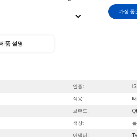
가장 좋
제품 설명
인증:
I
적용:
태
브랜드:
Q
색상:
블
어댑터:
T