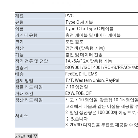
재료
PVC
유형
Type C 케이블
이름
Type-C to Type C 케이블
커넥터 유형
충전 케이블 및 데이터 케이블
크기
도면 참조
색상
검정색 (맞춤형 가능)
기능
충전 및 데이터 전송
정격 전류 및 전압
1A~5A/12V, 맞춤형 가능
인증서
ISO9001/ISO14001/ROHS/REACH/M
배송
FedEx, DHL, EMS
결제 방법
T/T, Western Union, PayPal
샘플 리드 타임
7-10 영업일
거래 조건
EXW, FOB, CIF
생산 리드 타임
재고 7-10 영업일; 맞춤형 10-15 영업
고객에게 다음과 같은 이점을 제공할 수
2. 일일 생산량은 100,000개 이상으
서비스
수 있습니다.
3. 2D/3D 디자인을 무료로 제공할 수 
관련 제품