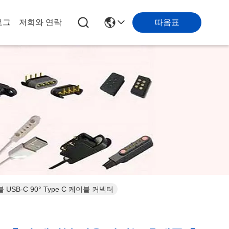
따옴표
로그
저희와 연락
B-C 90° Type C 케이블 커넥터