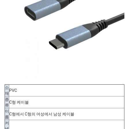
소
PVC
재
종
C형 케이블
류
이
C형에서 C형의 여성에서 남성 케이블
름
커
넥