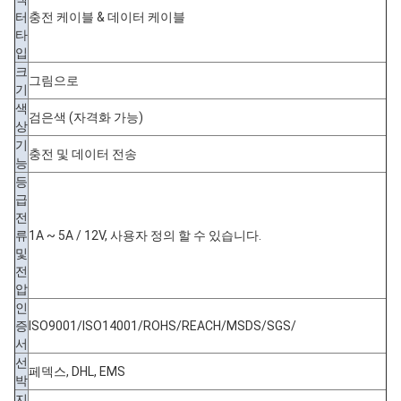
터
충전 케이블 & 데이터 케이블
타
입
크
그림으로
기
색
검은색 (자격화 가능)
상
기
충전 및 데이터 전송
능
등
급
전
류
1A ~ 5A / 12V, 사용자 정의 할 수 있습니다.
및
전
압
인
증
ISO9001/ISO14001/ROHS/REACH/MSDS/SGS/
서
선
페덱스, DHL, EMS
박
지