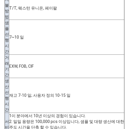
불
T/T, 웨스턴 유니온, 페이팔
방
법
샘
플
선
7~10 일
행
시
간
거
래
EXW, FOB, CIF
기
간
생
산
선
재고 7-10 일; 사용자 정의 10-15 일
행
시
간
1이 분야에서 10년 이상의 경험이 있습니다.
서
2. 일일 용량은 100,000 pcs 이상입니다, 샘플 및 대량 생산에 대한
비
주도 시간을 단축 할 수 있습니다.